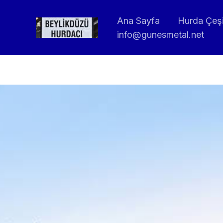
İçeriğe
Ana Sayfa
Hurda Çeşit
atla
info@gunesmetal.net